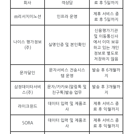
회사
객상담
료 후 5일까지
제휴 서비스 종
㈜리서치이노션
인프라 운영
료 후 5일까지
신용평가기관
및 이동통신사
나이스 평가정보
에서 이미 보유
실명인증 및 본인확인
(주)
하고 있는 개인
정보로 별도로
저장하지 않음
문자서비스 전송시스
발송 후 6개월까
문자달인
템 운영
지
삼정데이타서비
문자/카카오(알림톡 및
발송 후 3개월까
스(주)
친구톡)발송 업무
지
데이터 입력 및 제품조
제휴 서비스 종
라이크윈드
사
료 후 익월까지
데이터 입력 및 제품조
제휴 서비스 종
SORA
사
료 후 익월까지