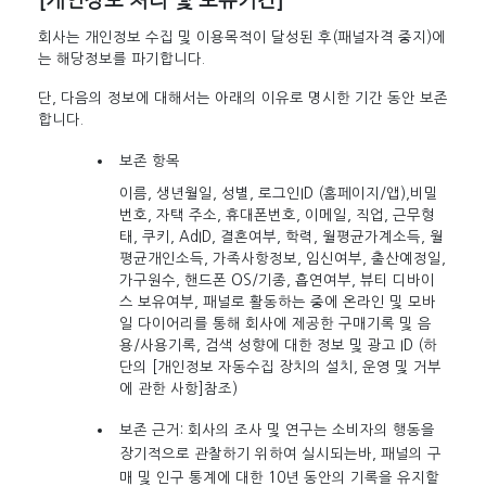
[개인정보 처리 및 보유기간]
회사는 개인정보 수집 및 이용목적이 달성된 후(패널자격 중지)에
는 해당정보를 파기합니다.
단, 다음의 정보에 대해서는 아래의 이유로 명시한 기간 동안 보존
합니다.
보존 항목
이름, 생년월일, 성별, 로그인ID (홈페이지/앱),비밀
번호, 자택 주소, 휴대폰번호, 이메일, 직업, 근무형
태, 쿠키, AdID, 결혼여부, 학력, 월평균가계소득, 월
평균개인소득, 가족사항정보, 임신여부, 출산예정일,
가구원수, 핸드폰 OS/기종, 흡연여부, 뷰티 디바이
스 보유여부, 패널로 활동하는 중에 온라인 및 모바
일 다이어리를 통해 회사에 제공한 구매기록 및 음
용/사용기록, 검색 성향에 대한 정보 및 광고 ID (하
단의 [개인정보 자동수집 장치의 설치, 운영 및 거부
에 관한 사항]참조)
보존 근거: 회사의 조사 및 연구는 소비자의 행동을
장기적으로 관찰하기 위하여 실시되는바, 패널의 구
매 및 인구 통계에 대한 10년 동안의 기록을 유지할